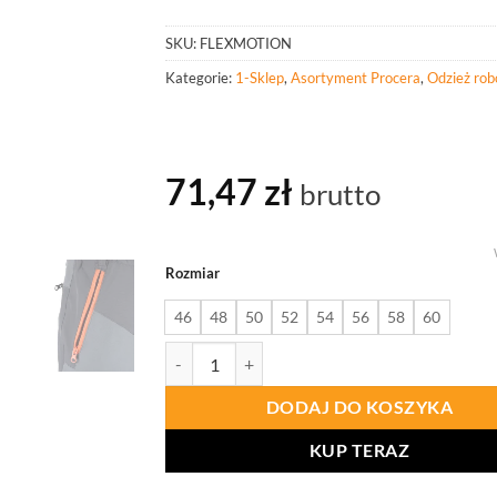
SKU:
FLEXMOTION
Kategorie:
1-Sklep
,
Asortyment Procera
,
Odzież rob
71,47
zł
brutto
Rozmiar
46
48
50
52
54
56
58
60
ilość PROCERA Spodnie Do Pasa Procera Flexmo
DODAJ DO KOSZYKA
KUP TERAZ