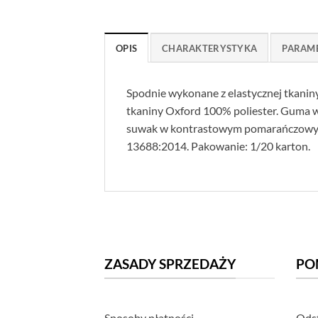
OPIS
CHARAKTERYSTYKA
PARAM
Spodnie wykonane z elastycznej tkaniny
tkaniny Oxford 100% poliester. Guma w
suwak w kontrastowym pomarańczowym k
13688:2014. Pakowanie: 1/20 karton.
ZASADY SPRZEDAŻY
PO
Sposoby płatności
Odst