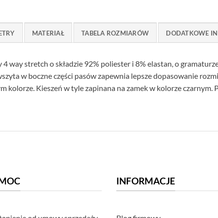
ETRY
MATERIAŁ
TABELA ROZMIARÓW
DODATKOWE IN
 4 way stretch o składzie 92% poliester i 8% elastan, o gramatu
szyta w boczne części pasów zapewnia lepsze dopasowanie rozmi
olorze. Kieszeń w tyle zapinana na zamek w kolorze czarnym. 
MOC
INFORMACJE
ąpienie od umowy sprzedaży
Blog firmowy