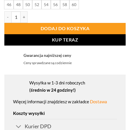
46
48
50
52
54
56
58
60
ilość PROCERA Spodnie Do Pasa Helicon Sp Rip-Stop 260 Khaki
DODAJ DO KOSZYKA
KUP TERAZ
Gwarancja najniższej ceny
Ceny sprawdzane są codziennie
Wysyłka w 1-3 dni roboczych
(średnio w 24 godziny!)
Więcej informacji znajdziesz w zakładce
Dostawa
Koszty wysyłki
Kurier DPD