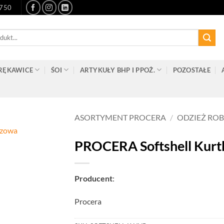
-750
RĘKAWICE
ŚOI
ARTYKUŁY BHP I PPOŻ.
POZOSTAŁE
ASORTYMENT PROCERA
/
ODZIEŻ RO
PROCERA Softshell Kur
Producent
:
Procera