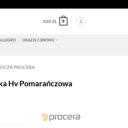
0
0,00
ZŁ
ALLEGRO
OKAZJE CENOWE
BOCZA PROCERA
tka Hv Pomarańczowa