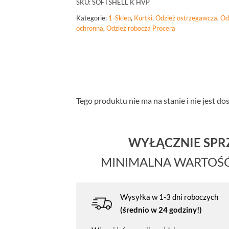
SKU:
SOFTSHELL K HVP
Kategorie:
1-Sklep
,
Kurtki
,
Odzież ostrzegawcza
,
Od
ochronna
,
Odzież robocza Procera
Tego produktu nie ma na stanie i nie jest do
WYŁĄCZNIE SP
MINIMALNA WARTOŚ
Wysyłka w 1-3 dni roboczych
(średnio w 24 godziny!)