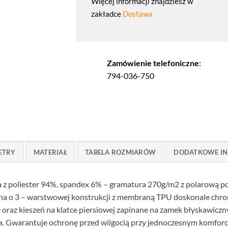
Więcej informacji znajdziesz w
zakładce
Dostawa
Zamówienie telefoniczne
:
794-036-750
ETRY
MATERIAŁ
TABELA ROZMIARÓW
DODATKOWE IN
 z poliester 94%, spandex 6% – gramatura 270g/m2 z polarową po
o 3 – warstwowej konstrukcji z membraną TPU doskonale chroni
 oraz kieszeń na klatce piersiowej zapinane na zamek błyskawiczn
a. Gwarantuje ochronę przed wilgocią przy jednoczesnym komforc