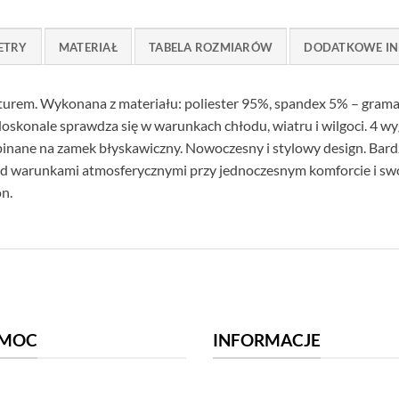
ETRY
MATERIAŁ
TABELA ROZMIARÓW
DODATKOWE IN
pturem. Wykonana z materiału: poliester 95%, spandex 5% – gra
skonale sprawdza się w warunkach chłodu, wiatru i wilgoci. 4 wy
zapinane na zamek błyskawiczny. Nowoczesny i stylowy design. Bar
d warunkami atmosferycznymi przy jednoczesnym komforcie i s
n.
MOC
INFORMACJE