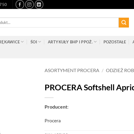
-750
RĘKAWICE
ŚOI
ARTYKUŁY BHP I PPOŻ.
POZOSTAŁE
ASORTYMENT PROCERA
/
ODZIEŻ RO
PROCERA Softshell Apri
Producent
:
Procera