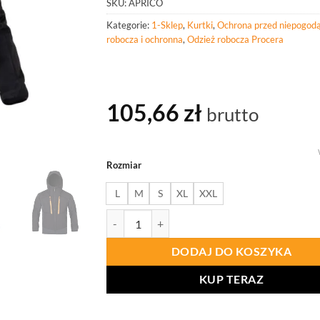
SKU:
APRICO
Kategorie:
1-Sklep
,
Kurtki
,
Ochrona przed niepogod
robocza i ochronna
,
Odzież robocza Procera
105,66
zł
brutto
Rozmiar
L
M
S
XL
XXL
ilość PROCERA Softshell Aprico
DODAJ DO KOSZYKA
KUP TERAZ