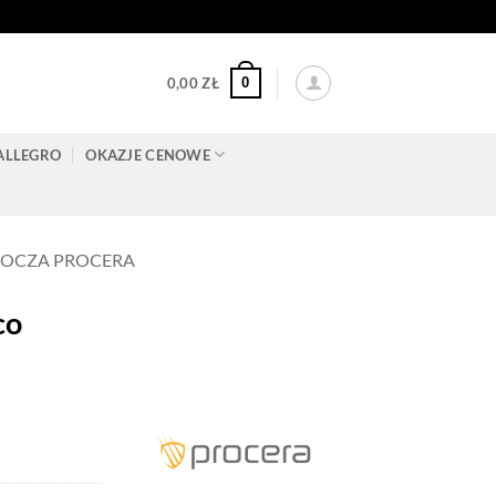
0
0,00
ZŁ
ALLEGRO
OKAZJE CENOWE
BOCZA PROCERA
co