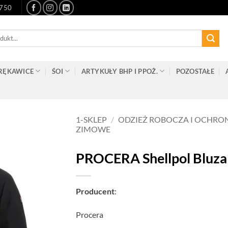
-750
RĘKAWICE
ŚOI
ARTYKUŁY BHP I PPOŻ.
POZOSTAŁE
1-SKLEP
/
ODZIEŻ ROBOCZA I OCHRO
ZIMOWE
PROCERA Shellpol Bluza
Producent
:
Procera