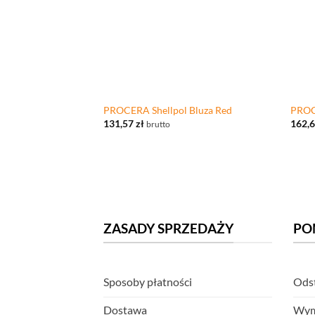
+
+
PROCERA Shellpol Bluza Red
PROC
131,57
zł
162,
brutto
ZASADY SPRZEDAŻY
PO
Sposoby płatności
Odst
Dostawa
Wym