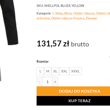
SKU:
SHELLPOL BLUZA YELLOW
Kategorie:
1-Sklep
,
Bluzy
,
Odzież robocza
,
Odzież ro
ochronna
,
Odzież robocza Procera
,
Zimowe
131,57
zł
brutto
Rozmiar
L
M
XL
XXL
XXXL
ilość PROCERA Shellpol Bluza Yellow
DODAJ DO KOSZYKA
KUP TERAZ