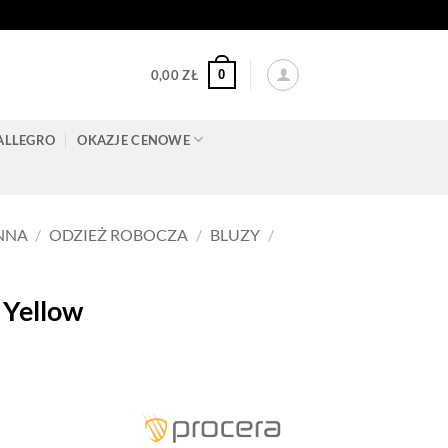
0
0,00
ZŁ
ALLEGRO
OKAZJE CENOWE
NNA
/
ODZIEŻ ROBOCZA
/
BLUZY
/
 Yellow