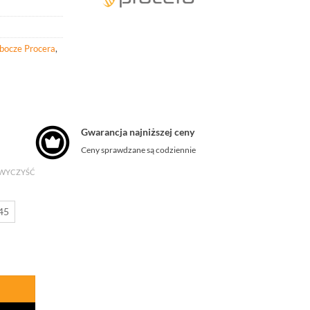
obocze Procera
,
Gwarancja najniższej ceny
Ceny sprawdzane są codziennie
WYCZYŚĆ
45
Src Metal Free