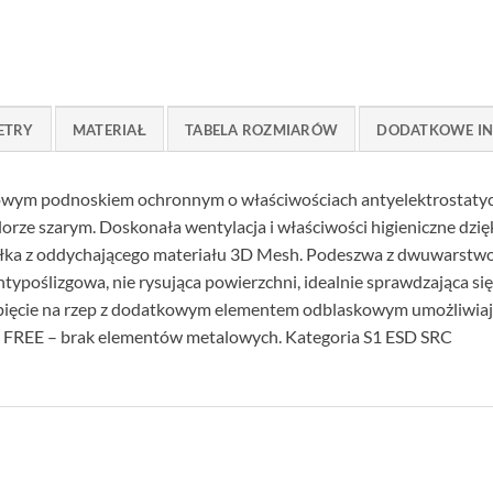
ETRY
MATERIAŁ
TABELA ROZMIARÓW
DODATKOWE I
wym podnoskiem ochronnym o właściwościach antyelektrostaty
orze szarym. Doskonała wentylacja i właściwości higieniczne dzięk
ółka z oddychającego materiału 3D Mesh. Podeszwa z dwuwarstw
ntypoślizgowa, nie rysująca powierzchni, idealnie sprawdzająca si
 Zapięcie na rzep z dodatkowym elementem odblaskowym umożliwi
AL FREE – brak elementów metalowych. Kategoria S1 ESD SRC