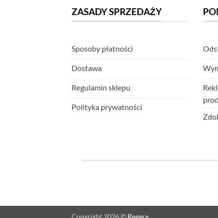
ZASADY SPRZEDAŻY
PO
Sposoby płatności
Odst
Dostawa
Wym
Regulamin sklepu
Rekl
pro
Polityka prywatności
Zdob
Copyright 2026 ©
Regera