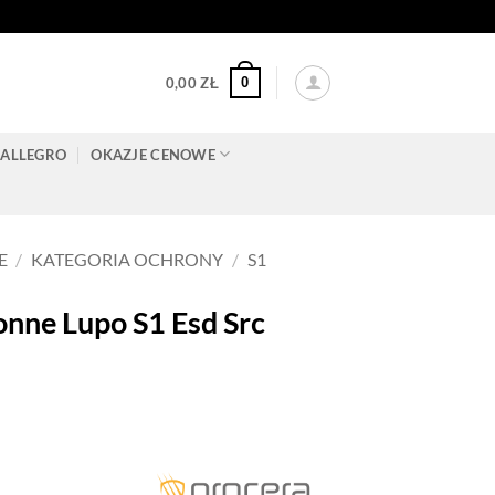
0
0,00
ZŁ
ALLEGRO
OKAZJE CENOWE
E
/
KATEGORIA OCHRONY
/
S1
ne Lupo S1 Esd Src