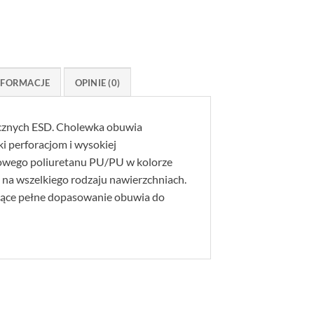
NFORMACJE
OPINIE (0)
cznych ESD. Cholewka obuwia
i perforacjom i wysokiej
owego poliuretanu PU/PU w kolorze
ę na wszelkiego rodzaju nawierzchniach.
ające pełne dopasowanie obuwia do