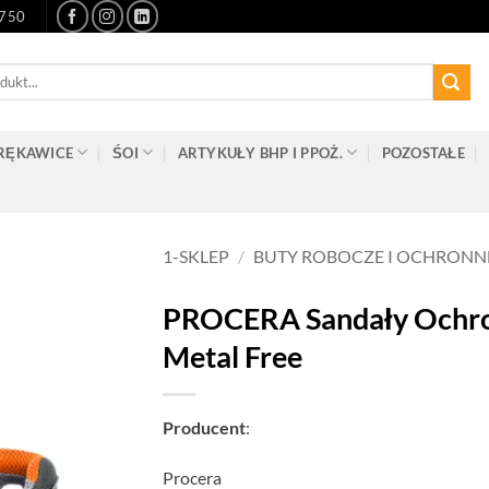
-750
RĘKAWICE
ŚOI
ARTYKUŁY BHP I PPOŻ.
POZOSTAŁE
1-SKLEP
/
BUTY ROBOCZE I OCHRONN
PROCERA Sandały Ochron
Metal Free
Producent
:
Procera