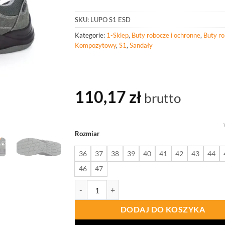
SKU:
LUPO S1 ESD
Kategorie:
1-Sklep
,
Buty robocze i ochronne
,
Buty r
Kompozytowy
,
S1
,
Sandały
110,17
zł
brutto
Rozmiar
36
37
38
39
40
41
42
43
44
46
47
ilość PROCERA Sandały Ochronne Lupo S1 Esd 
DODAJ DO KOSZYKA