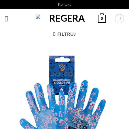
Przeskocz
Kontakt
do
treści
0
FILTRUJ