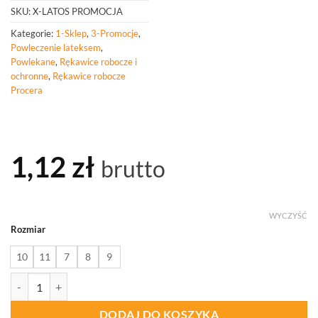
SKU:
X-LATOS PROMOCJA
Kategorie:
1-Sklep
,
3-Promocje
,
Powleczenie lateksem
,
Powlekane
,
Rękawice robocze i
ochronne
,
Rękawice robocze
Procera
1,12
zł
brutto
WYCZYŚĆ
Rozmiar
10
11
7
8
9
ilość PROCERA Rękawice Ochronne Powlekane Lateksem X-Latos Pr
DODAJ DO KOSZYKA