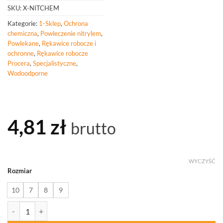
SKU:
X-NITCHEM
Kategorie:
1-Sklep
,
Ochrona
chemiczna
,
Powleczenie nitrylem
,
Powlekane
,
Rękawice robocze i
ochronne
,
Rękawice robocze
Procera
,
Specjalistyczne
,
Wodoodporne
4,81
zł
brutto
WYCZYŚĆ
Rozmiar
10
7
8
9
ilość PROCERA Rękawice laboratoryjne nitrylowe X-NITCHEM