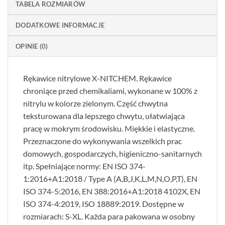
TABELA ROZMIARÓW
DODATKOWE INFORMACJE
OPINIE (0)
Rękawice nitrylowe X-NITCHEM. Rękawice
chroniące przed chemikaliami, wykonane w 100% z
nitrylu w kolorze zielonym. Część chwytna
teksturowana dla lepszego chwytu, ułatwiająca
pracę w mokrym środowisku. Miękkie i elastyczne.
Przeznaczone do wykonywania wszelkich prac
domowych, gospodarczych, higieniczno-sanitarnych
itp. Spełniające normy: EN ISO 374-
1:2016+A1:2018 / Type A (A,B,J,K,L,M,N,O,P,T), EN
ISO 374-5:2016, EN 388:2016+A1:2018 4102X, EN
ISO 374-4:2019, ISO 18889:2019. Dostępne w
rozmiarach: S-XL. Każda para pakowana w osobny