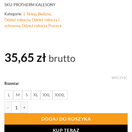
SKU:
PROTHERM KALESONY
Kategorie:
1-Sklep
,
Bielizna
,
Odzież robocza
,
Odzież robocza i
ochronna
,
Odzież robocza Procera
35,65
zł
brutto
WYCZYŚĆ
Rozmiar
L
M
S
XL
XXL
XXXL
ilość PROCERA Protherm Kalesony Termoaktywne
DODAJ DO KOSZYKA
KUP TERAZ