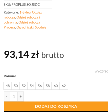
SKU:
PROPLUS SO JSZ C
Kategorie:
1-Sklep
,
Odzież
robocza
,
Odzież robocza i
ochronna
,
Odzież robocza
Procera
,
Ogrodniczki
,
Spodnie
93,14
zł
brutto
WYCZYŚĆ
Rozmiar
48
50
52
54
56
58
60
62
ilość PROCERA Proplus Spodnie Ogrodniczki Jasnoszaro-Czarne
DODAJ DO KOSZYKA