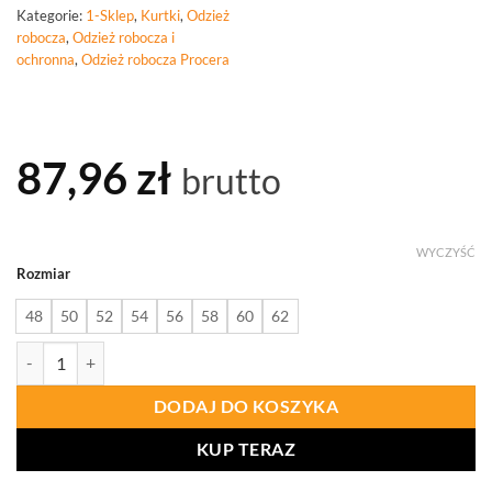
Kategorie:
1-Sklep
,
Kurtki
,
Odzież
robocza
,
Odzież robocza i
ochronna
,
Odzież robocza Procera
87,96
zł
brutto
WYCZYŚĆ
Rozmiar
48
50
52
54
56
58
60
62
ilość PROCERA Proplus Kurtka Niebiesko-Czarna
DODAJ DO KOSZYKA
KUP TERAZ