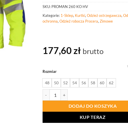
SKU:
PROMAN 260 KO HV
Kategorie:
1-Sklep
,
Kurtki
,
Odzież ostrzegawcza
,
Od
ochronna
,
Odzież robocza Procera
,
Zimowe
177,60
zł
brutto
Rozmiar
48
50
52
54
56
58
60
62
ilość PROCERA Proman Kurtka Ocieplana Żółt
DODAJ DO KOSZYKA
KUP TERAZ