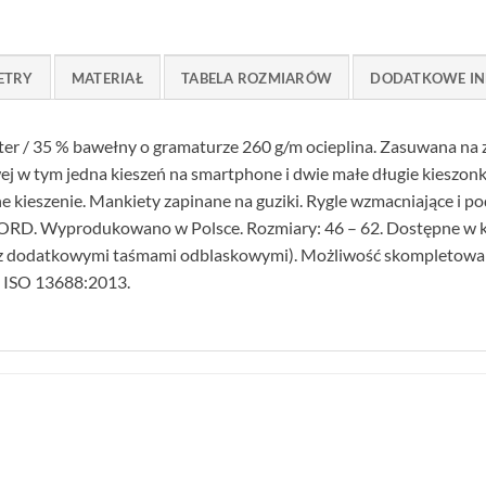
ETRY
MATERIAŁ
TABELA ROZMIARÓW
DODATKOWE IN
er / 35 % bawełny o gramaturze 260 g/m ocieplina. Zasuwana na z
wej w tym jedna kieszeń na smartphone i dwie małe długie kieszonki
ne kieszenie. Mankiety zapinane na guziki. Rygle wzmacniające i 
D. Wyprodukowano w Polsce. Rozmiary: 46 – 62. Dostępne w kol
z dodatkowymi taśmami odblaskowymi). Możliwość skompletowa
 ISO 13688:2013.