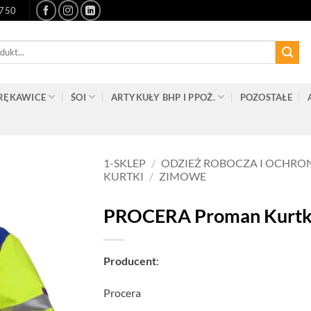
-750
RĘKAWICE
ŚOI
ARTYKUŁY BHP I PPOŻ.
POZOSTAŁE
1-SKLEP
/
ODZIEŻ ROBOCZA I OCHRO
KURTKI
/
ZIMOWE
PROCERA Proman Kurtka
Producent
:
Procera