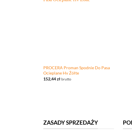
+
PROCERA Proman Spodnie Do Pasa
Ocieplane Hv Żółte
152,44
zł
brutto
ZASADY SPRZEDAŻY
PO