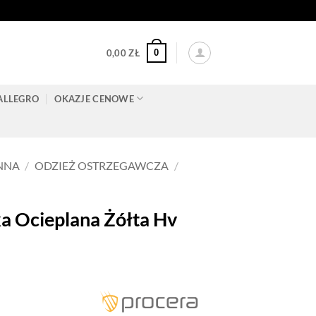
0
0,00
ZŁ
ALLEGRO
OKAZJE CENOWE
NNA
/
ODZIEŻ OSTRZEGAWCZA
/
 Ocieplana Żółta Hv