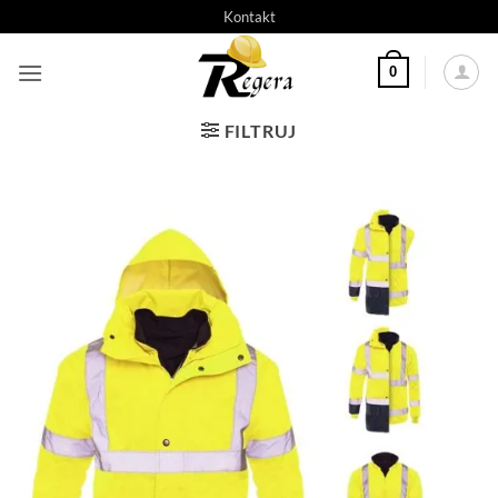
Przeskocz
Kontakt
do
treści
0
FILTRUJ