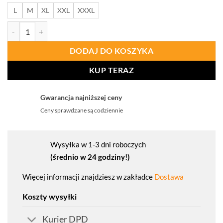
L
M
XL
XXL
XXXL
ilość PROCERA Prolumo 5in1 Kurtka Ocieplana Żółta Hv
DODAJ DO KOSZYKA
KUP TERAZ
Gwarancja najniższej ceny
Ceny sprawdzane są codziennie
Wysyłka w 1-3 dni roboczych
(średnio w 24 godziny!)
Więcej informacji znajdziesz w zakładce
Dostawa
Koszty wysyłki
Kurier DPD