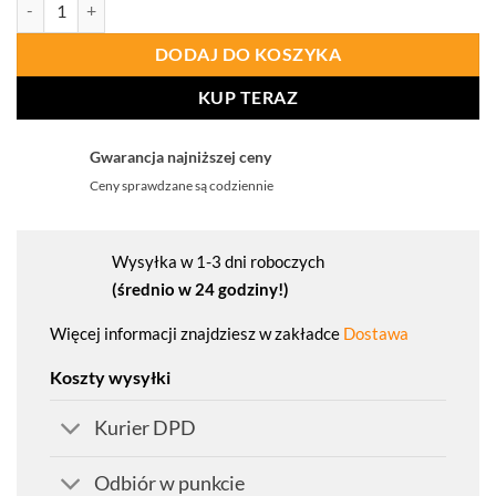
ilość PROCERA Półbuty Ochronne Texo-Go O1
DODAJ DO KOSZYKA
KUP TERAZ
Gwarancja najniższej ceny
Ceny sprawdzane są codziennie
Wysyłka w 1-3 dni roboczych
(średnio w 24 godziny!)
Więcej informacji znajdziesz w zakładce
Dostawa
Koszty wysyłki
Kurier DPD
Odbiór w punkcie