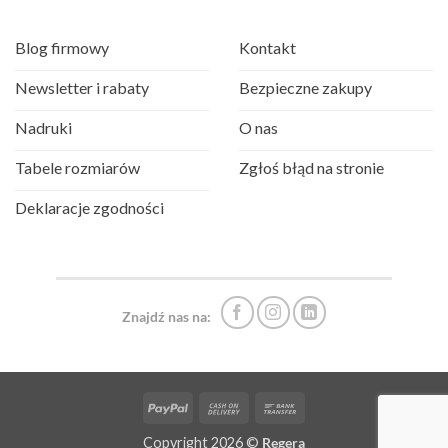
Blog firmowy
Kontakt
Newsletter i rabaty
Bezpieczne zakupy
Nadruki
O nas
Tabele rozmiarów
Zgłoś błąd na stronie
Deklaracje zgodności
Znajdź nas na:
PayPal
Cash
Bank
On
Transfer
Copyright 2026 ©
Regera