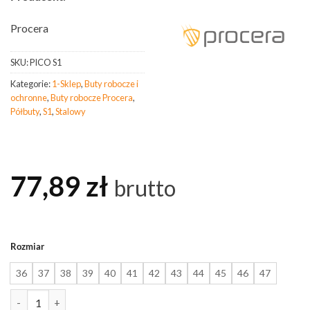
Procera
SKU:
PICO S1
Kategorie:
1-Sklep
,
Buty robocze i
ochronne
,
Buty robocze Procera
,
Półbuty
,
S1
,
Stalowy
77,89
zł
brutto
Rozmiar
36
37
38
39
40
41
42
43
44
45
46
47
ilość PROCERA Półbuty Ochronne Pico S1