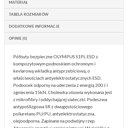
MATERIAŁ
TABELA ROZMIARÓW
DODATKOWE INFORMACJE
OPINIE (0)
Półbuty bezpieczne OLYMPUS S1PL ESD z
kompozytowym podnoskiem ochronnym i
kevlarową wkładką antyprzebiciową, o
właściwościach antyelektrostatycznych ESD.
Podnosek odporny na uderzenia z energią 200 J i
zgniecenia 15kN. Cholewka obuwia wykonana jest
z mikrofibry i oddychającej siateczki. Podeszwa
antypoślizgowa SR z dwugęstościowego
poliuretanu PU/PU, antyelektrostatyczna,
olejoodporna. Zapinane na podwójny rzep.
Absorpcja energii w części piętowej. Wyściółka z