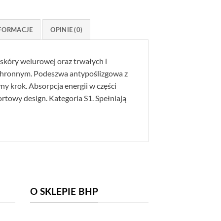
FORMACJE
OPINIE (0)
kóry welurowej oraz trwałych i
chronnym. Podeszwa antypoślizgowa z
 krok. Absorpcja energii w części
towy design. Kategoria S1. Spełniają
O SKLEPIE BHP