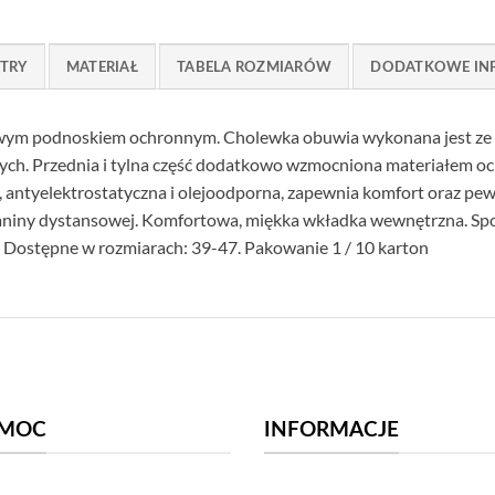
TRY
MATERIAŁ
TABELA ROZMIARÓW
DODATKOWE IN
wym podnoskiem ochronnym. Cholewka obuwia wykonana jest ze s
ych. Przednia i tylna część dodatkowo wzmocniona materiałem o
ntyelektrostatyczna i olejoodporna, zapewnia komfort oraz pewny
ianiny dystansowej. Komfortowa, miękka wkładka wewnętrzna. Spor
ostępne w rozmiarach: 39-47. Pakowanie 1 / 10 karton
MOC
INFORMACJE