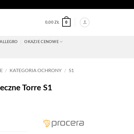
0
0,00
ZŁ
ALLEGRO
OKAZJE CENOWE
E
/
KATEGORIA OCHRONY
/
S1
czne Torre S1