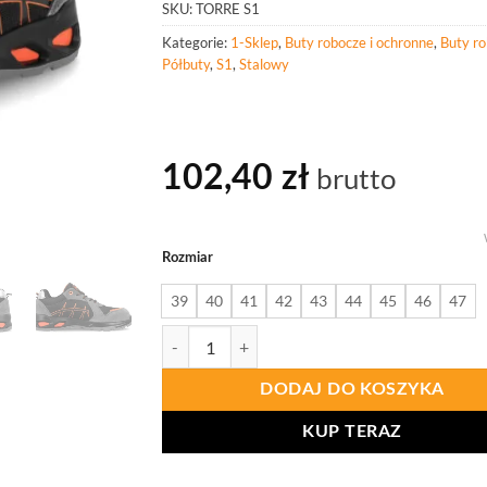
SKU:
TORRE S1
Kategorie:
1-Sklep
,
Buty robocze i ochronne
,
Buty r
Półbuty
,
S1
,
Stalowy
102,40
zł
brutto
Rozmiar
39
40
41
42
43
44
45
46
47
ilość PROCERA Półbuty Bezpieczne Torre S1
DODAJ DO KOSZYKA
KUP TERAZ