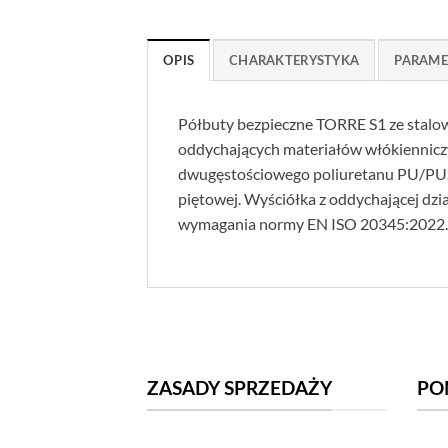
OPIS
CHARAKTERYSTYKA
PARAME
Półbuty bezpieczne TORRE S1 ze stalo
oddychających materiałów włókiennicz
dwugęstościowego poliuretanu PU/PU, a
piętowej. Wyściółka z oddychającej dz
wymagania normy EN ISO 20345:2022. D
ZASADY SPRZEDAŻY
PO