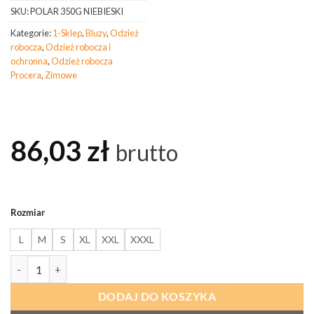
SKU:
POLAR 350G NIEBIESKI
Kategorie:
1-Sklep
,
Bluzy
,
Odzież
robocza
,
Odzież robocza i
ochronna
,
Odzież robocza
Procera
,
Zimowe
86,03
zł
brutto
Rozmiar
L
M
S
XL
XXL
XXXL
ilość PROCERA Polar 350g Niebieski Wzmocniony
DODAJ DO KOSZYKA