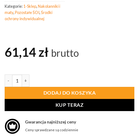
Kategorie:
1-Sklep
,
Nakolanniki i
maty
,
Pozostałe ŚOI
,
Środki
ochrony indywidualnej
61,14
zł
brutto
ilość PROCERA Nakolanniki Skórzane
DODAJ DO KOSZYKA
KUP TERAZ
Gwarancja najniższej ceny
Ceny sprawdzane są codziennie