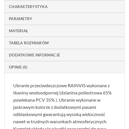
CHARAKTERYSTYKA
PARAMETRY
MATERIAŁ
TABELA ROZMIARÓW
DODATKOWE INFORMACJE
OPINIE (0)
Ubranie przeciwdeszczowe RAINVIS wykonane z
tkaniny wodoodpornej (dzianina poliestrowa 65%
powlekana PCV 35% ). Ubranie wykonane w
jaskrawym kolorze z dodatkowymi pasami
odblaskowymi gwarantują wysoką widoczność
nawet w trudnych warunkach atmosferycznych.
Komplet składa się z kurtki oraz spodni do pasa.