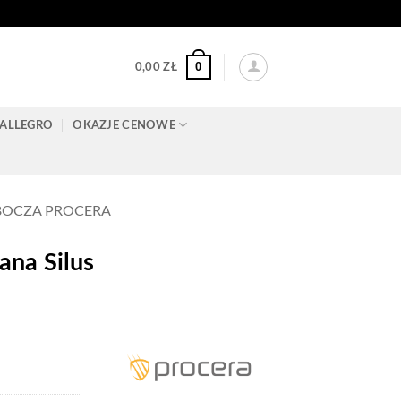
0
0,00
ZŁ
ALLEGRO
OKAZJE CENOWE
BOCZA PROCERA
na Silus