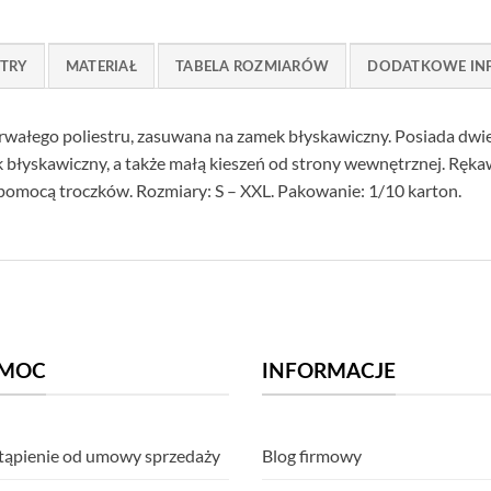
TRY
MATERIAŁ
TABELA ROZMIARÓW
DODATKOWE IN
ałego poliestru, zasuwana na zamek błyskawiczny. Posiada dwie k
 błyskawiczny, a także małą kieszeń od strony wewnętrznej. Ręka
a pomocą troczków. Rozmiary: S – XXL. Pakowanie: 1/10 karton.
MOC
INFORMACJE
ąpienie od umowy sprzedaży
Blog firmowy