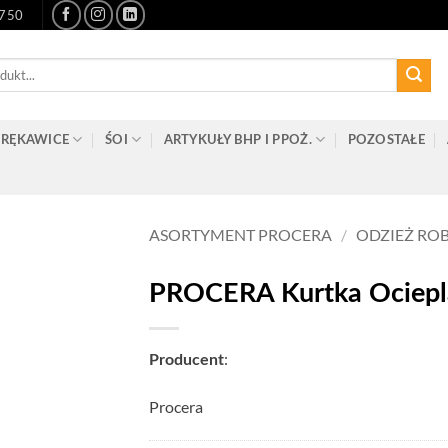
-750
RĘKAWICE
ŚOI
ARTYKUŁY BHP I PPOŻ.
POZOSTAŁE
ASORTYMENT PROCERA
/
ODZIEŻ RO
PROCERA Kurtka Ociepla
:
Producent
Procera