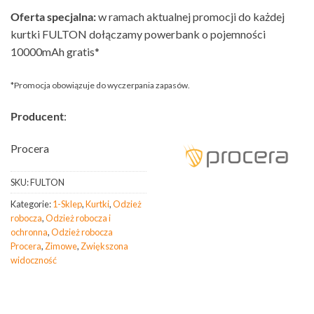
Oferta specjalna:
w ramach aktualnej promocji do każdej
kurtki FULTON dołączamy powerbank o pojemności
10000mAh gratis*
*Promocja obowiązuje do wyczerpania zapasów.
Producent
:
Procera
SKU:
FULTON
Kategorie:
1-Sklep
,
Kurtki
,
Odzież
robocza
,
Odzież robocza i
ochronna
,
Odzież robocza
Procera
,
Zimowe
,
Zwiększona
widoczność