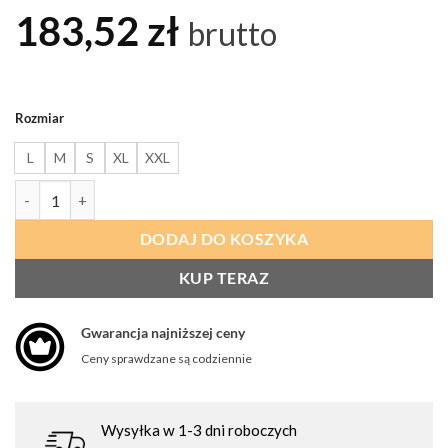
183,52
zł
brutto
Rozmiar
L
M
S
XL
XXL
ilość PROCERA Kurtka Ocieplana Fulton Z Funkcją Ogrzewania
DODAJ DO KOSZYKA
KUP TERAZ
Gwarancja najniższej ceny
Ceny sprawdzane są codziennie
Wysyłka w 1-3 dni roboczych