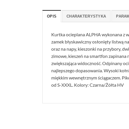
OPIS
CHARAKTERYSTYKA
PARA
Kurtka ocieplana ALPHA wykonana z 
zamek błyskawiczny osłonięty listwą na
oraz na napy, kieszonki na przybory, d
zimowe, kieszeń na smartfon zapinana 
zwiększająca widoczność. Odpinany ocie
najlepszego dopasowania. Wysoki kołn
miękkim wewnętrznym ściągaczem. Pik
od S-XXXL. Kolory: Czarna/Żółta HV