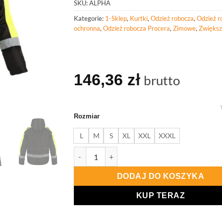
SKU:
ALPHA
Kategorie:
1-Sklep
,
Kurtki
,
Odzież robocza
,
Odzież r
ochronna
,
Odzież robocza Procera
,
Zimowe
,
Zwiększ
146,36
zł
brutto
Rozmiar
L
M
S
XL
XXL
XXXL
ilość PROCERA Kurtka Ocieplana Alpha
DODAJ DO KOSZYKA
KUP TERAZ