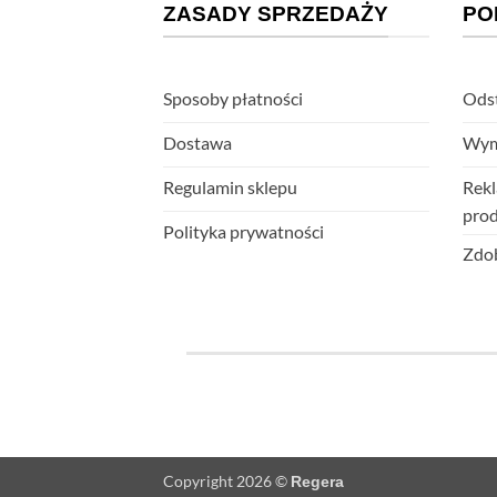
ZASADY SPRZEDAŻY
PO
Sposoby płatności
Odst
Dostawa
Wym
Regulamin sklepu
Rekl
pro
Polityka prywatności
Zdob
Copyright 2026 ©
Regera