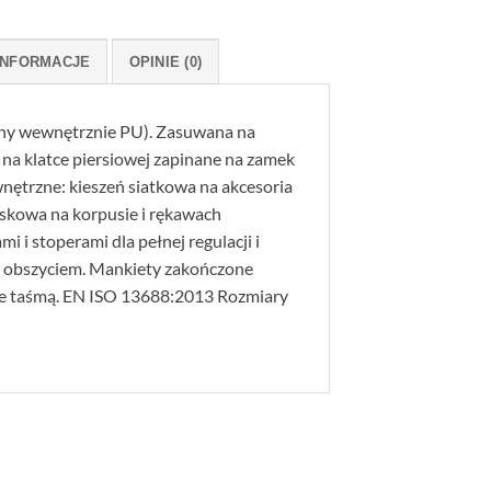
INFORMACJE
OPINIE (0)
y wewnętrznie PU). Zasuwana na
 na klatce piersiowej zapinane na zamek
nętrzne: kieszeń siatkowa na akcesoria
askowa na korpusie i rękawach
i stoperami dla pełnej regulacji i
 obszyciem. Mankiety zakończone
e taśmą. EN ISO 13688:2013 Rozmiary