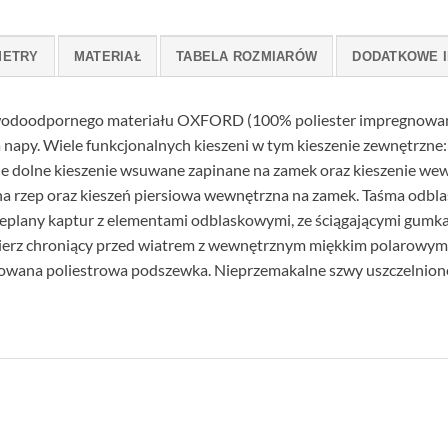
METRY
MATERIAŁ
TABELA ROZMIARÓW
DODATKOWE 
wodoodpornego materiału OXFORD (100% poliester impregnowan
 napy. Wiele funkcjonalnych kieszeni w tym kieszenie zewnętrzne:
wie dolne kieszenie wsuwane zapinane na zamek oraz kieszenie wew
na rzep oraz kieszeń piersiowa wewnętrzna na zamek. Taśma odbl
plany kaptur z elementami odblaskowymi, ze ściągającymi gumkami 
ierz chroniący przed wiatrem z wewnętrznym miękkim polarowym
owana poliestrowa podszewka. Nieprzemakalne szwy uszczelnion