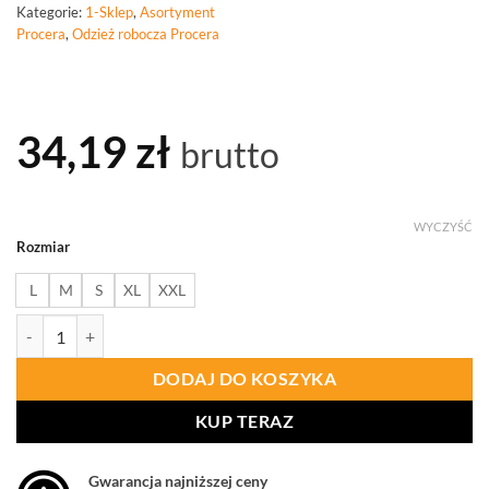
Kategorie:
1-Sklep
,
Asortyment
Procera
,
Odzież robocza Procera
34,19
zł
brutto
WYCZYŚĆ
Rozmiar
L
M
S
XL
XXL
ilość PROCERA Koszulka Termoaktywna Iceland Blue
DODAJ DO KOSZYKA
KUP TERAZ
Gwarancja najniższej ceny