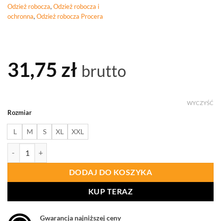
Odzież robocza
,
Odzież robocza i
ochronna
,
Odzież robocza Procera
31,75
zł
brutto
WYCZYŚĆ
Rozmiar
L
M
S
XL
XXL
ilość PROCERA Koszula Flanelowa Krótki Rękaw Biało-Czarna
DODAJ DO KOSZYKA
KUP TERAZ
Gwarancja najniższej ceny