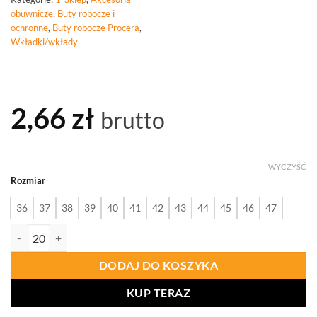
obuwnicze
,
Buty robocze i
ochronne
,
Buty robocze Procera
,
Wkładki/wkłady
2,66
zł
brutto
WYCZYŚĆ
Rozmiar
36
37
38
39
40
41
42
43
44
45
46
47
ilość PROCERA Ineva Wkładki Do Obuwia
DODAJ DO KOSZYKA
KUP TERAZ