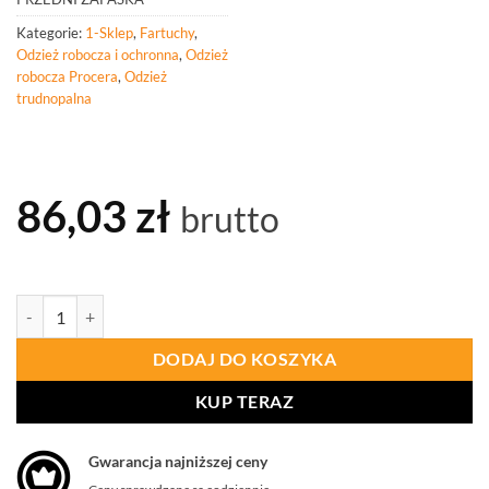
Kategorie:
1-Sklep
,
Fartuchy
,
Odzież robocza i ochronna
,
Odzież
robocza Procera
,
Odzież
trudnopalna
86,03
zł
brutto
ilość PROCERA Fartuch Skórzany Przedni Zapaska
DODAJ DO KOSZYKA
KUP TERAZ
Gwarancja najniższej ceny