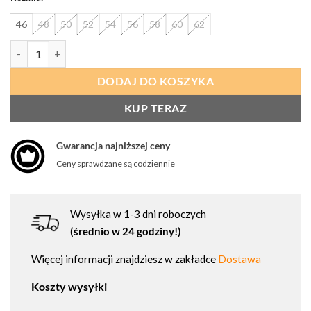
46
48
50
52
54
56
58
60
62
ilość PROCERA Bezrękawnik Ocieplany Proman 260 Hv Pomarańcz
DODAJ DO KOSZYKA
KUP TERAZ
Gwarancja najniższej ceny
Ceny sprawdzane są codziennie
Wysyłka w 1-3 dni roboczych
(średnio w 24 godziny!)
Więcej informacji znajdziesz w zakładce
Dostawa
Koszty wysyłki