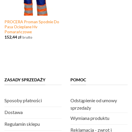
PROCERA Proman Spodnie Do
Pasa Ocieplane Hv
Pomarańczowe
152,44
zł
brutto
ZASADY SPRZEDAŻY
POMOC
Sposoby płatności
Odstąpienie od umowy
sprzedaży
Dostawa
Wymiana produktu
Regulamin sklepu
Reklamacja - zwrot i