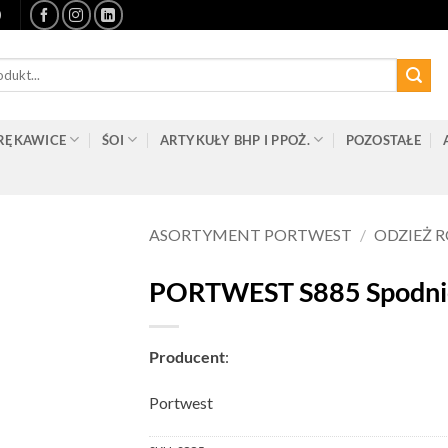
0
RĘKAWICE
ŚOI
ARTYKUŁY BHP I PPOŻ.
POZOSTAŁE
ASORTYMENT PORTWEST
/
ODZIEŻ 
PORTWEST S885 Spodni
Producent
:
Portwest