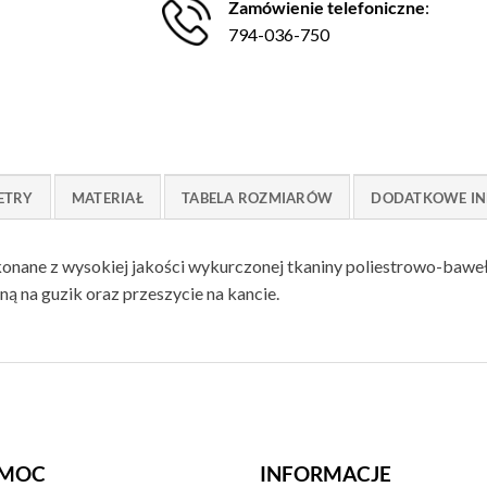
Zamówienie telefoniczne
:
794-036-750
ETRY
MATERIAŁ
TABELA ROZMIARÓW
DODATKOWE IN
onane z wysokiej jakości wykurczonej tkaniny poliestrowo-baweł
aną na guzik oraz przeszycie na kancie.
MOC
INFORMACJE