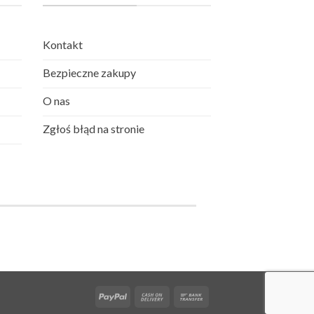
Kontakt
Bezpieczne zakupy
O nas
Zgłoś błąd na stronie
PayPal
Cash
Bank
On
Transfer