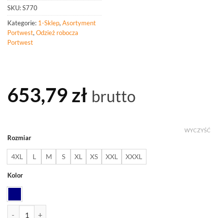
SKU:
S770
Kategorie:
1-Sklep
,
Asortyment
Portwest
,
Odzież robocza
Portwest
653,79
zł
brutto
WYCZYŚĆ
Rozmiar
4XL
L
M
S
XL
XS
XXL
XXXL
Kolor
ilość PORTWEST S770 Kurtka Bizflame Rain Multi Protection