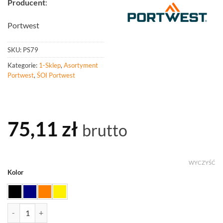
Producent
:
Portwest
SKU:
PS79
Kategorie:
1-Sklep
,
Asortyment
Portwest
,
ŚOI Portwest
75,11
zł
brutto
WYCZYŚĆ
Kolor
ilość PORTWEST PS79 Czapka z daszkiem AirTech Light