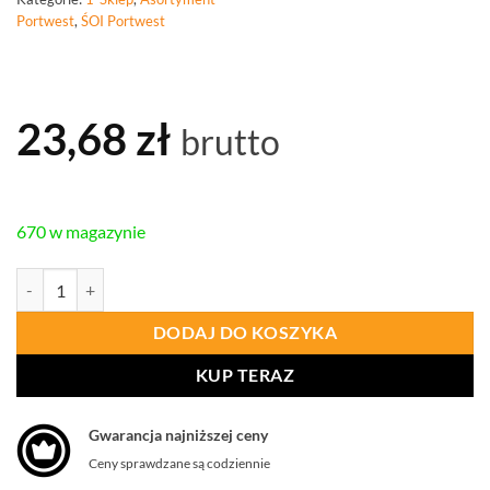
Portwest
,
ŚOI Portwest
23,68
zł
brutto
670 w magazynie
ilość PORTWEST PS21 Gogle Chemical
DODAJ DO KOSZYKA
KUP TERAZ
Gwarancja najniższej ceny
Ceny sprawdzane są codziennie