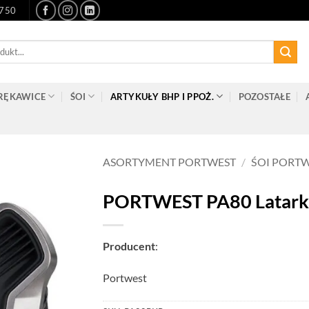
-750
RĘKAWICE
ŚOI
ARTYKUŁY BHP I PPOŻ.
POZOSTAŁE
ASORTYMENT PORTWEST
/
ŚOI PORT
PORTWEST PA80 Latark
Producent
:
Portwest