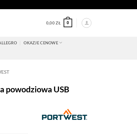
0
0,00
ZŁ
ALLEGRO
OKAZJE CENOWE
WEST
a powodziowa USB