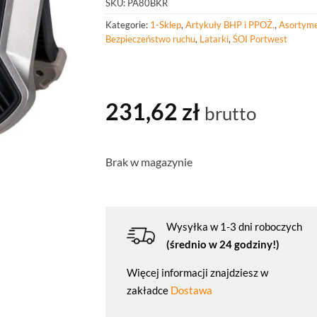
SKU:
PA80BKR
Kategorie:
1-Sklep
,
Artykuły BHP i PPOŻ.
,
Asortyme
Bezpieczeństwo ruchu
,
Latarki
,
ŚOI Portwest
231,62
zł
brutto
Brak w magazynie
Wysyłka w 1-3 dni roboczych
(średnio w 24 godziny!)
Więcej informacji znajdziesz w
zakładce
Dostawa