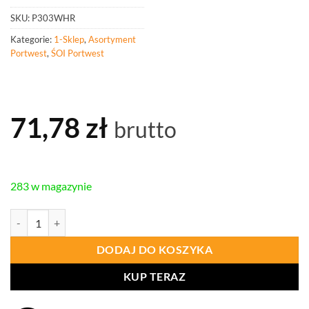
SKU:
P303WHR
Kategorie:
1-Sklep
,
Asortyment
Portwest
,
ŚOI Portwest
71,78
zł
brutto
283 w magazynie
ilość PORTWEST P303 Półmaska FFP3 z zaworkiem spełniająca test 
DODAJ DO KOSZYKA
KUP TERAZ