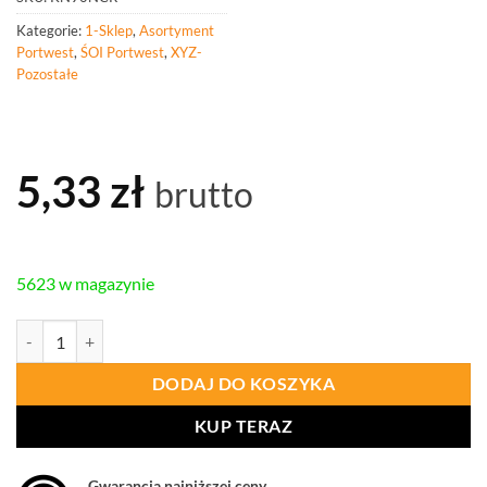
Kategorie:
1-Sklep
,
Asortyment
Portwest
,
ŚOI Portwest
,
XYZ-
Pozostałe
5,33
zł
brutto
5623 w magazynie
ilość PORTWEST KN90 Wymienne ostrza (10 szt) dla noży KN10 i K
DODAJ DO KOSZYKA
KUP TERAZ
Gwarancja najniższej ceny