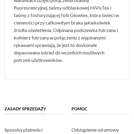
warunkach dzięki połączeniu tkaniny
fluorescencyjnej, taśmy odblaskowej HiVisTex i
taśmy z fosforyzującej folii Glowtex, która świeci w
ciemności przy całkowitym braku jakiekolwiek
źródła oświetlenia. Odpinana podszewka futrzana i
kołnierz futrzany w połączeniu z wypinanymi
rękawami sprawiają, że jest to doskonale
dopasowana odzież do wszelkich możliwych
potrzeb użytkowników.
ZASADY SPRZEDAŻY
POMOC
Sposoby płatności
Odstąpienie od umowy