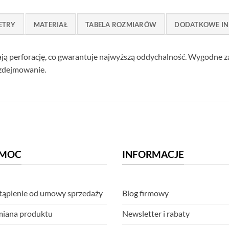
ETRY
MATERIAŁ
TABELA ROZMIARÓW
DODATKOWE IN
ają perforację, co gwarantuje najwyższą oddychalność. Wygodne z
 zdejmowanie.
MOC
INFORMACJE
ąpienie od umowy sprzedaży
Blog firmowy
iana produktu
Newsletter i rabaty