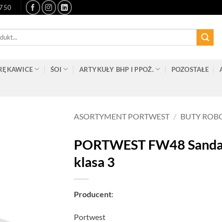
-750
RĘKAWICE
ŚOI
ARTYKUŁY BHP I PPOŻ.
POZOSTAŁE
ASORTYMENT PORTWEST
/
BUTY ROB
PORTWEST FW48 Sandał S
klasa 3
Producent
:
Portwest