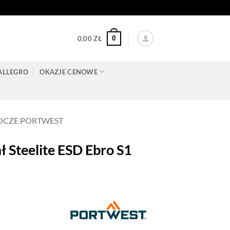
0
0,00
ZŁ
ALLEGRO
OKAZJE CENOWE
OCZE PORTWEST
teelite ESD Ebro S1