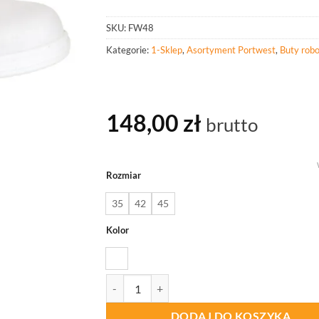
SKU:
FW48
Kategorie:
1-Sklep
,
Asortyment Portwest
,
Buty rob
148,00
zł
brutto
Rozmiar
35
42
45
Kolor
ilość PORTWEST FW48 Sandał Steelite ESD Ebro
DODAJ DO KOSZYKA