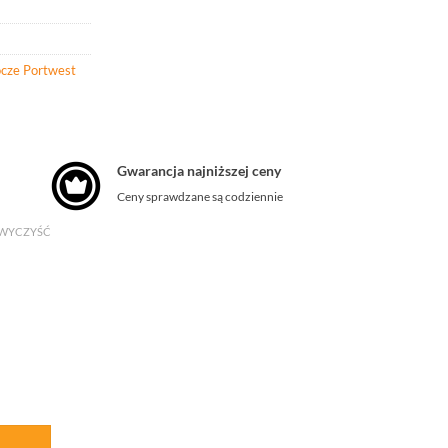
ocze Portwest
Gwarancja najniższej ceny
Ceny sprawdzane są codziennie
WYCZYŚĆ
 S1 klasa 3