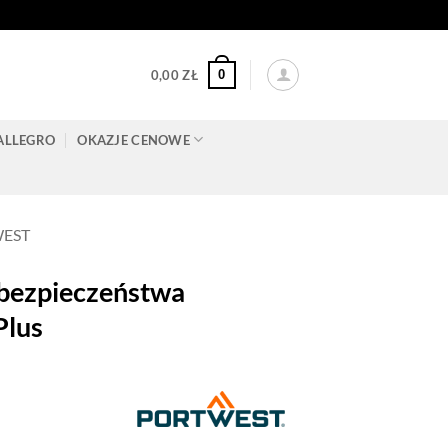
0
0,00
ZŁ
ALLEGRO
OKAZJE CENOWE
WEST
bezpieczeństwa
Plus