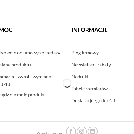
MOC
INFORMACJE
ąpienie od umowy sprzedaży
Blog firmowy
iana produktu
Newsletter i rabaty
amacja - zwrot i wymiana
Nadruki
duktu
Tabele rozmiarów
ądź dla mnie produkt
Deklaracje zgodności
Znajdź nas na: