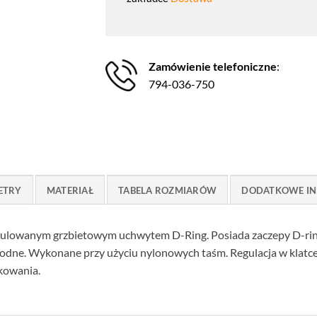
Zamówienie telefoniczne
:
794-036-750
ETRY
MATERIAŁ
TABELA ROZMIARÓW
DODATKOWE IN
regulowanym grzbietowym uchwytem D-Ring. Posiada zaczepy D-ring
awodne. Wykonane przy użyciu nylonowych taśm. Regulacja w klatc
kowania.