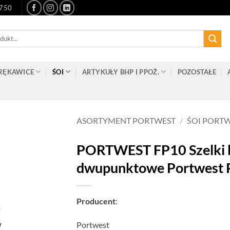
-750
RĘKAWICE
ŚOI
ARTYKUŁY BHP I PPOŻ.
POZOSTAŁE
ASORTYMENT PORTWEST
/
ŚOI PORT
PORTWEST FP10 Szelki 
dwupunktowe Portwest 
Producent
:
Portwest