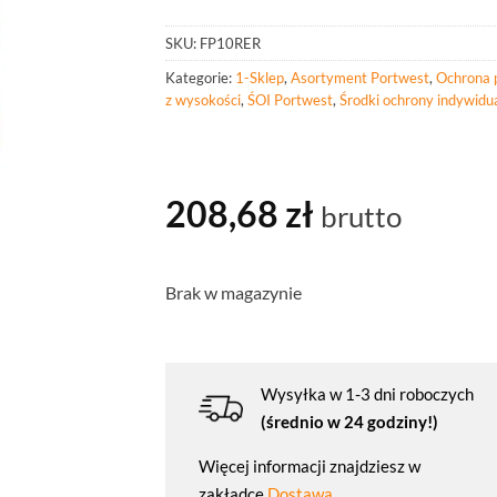
SKU:
FP10RER
Kategorie:
1-Sklep
,
Asortyment Portwest
,
Ochrona 
z wysokości
,
ŚOI Portwest
,
Środki ochrony indywidu
208,68
zł
brutto
Brak w magazynie
Wysyłka w 1-3 dni roboczych
(średnio w 24 godziny!)
Więcej informacji znajdziesz w
zakładce
Dostawa