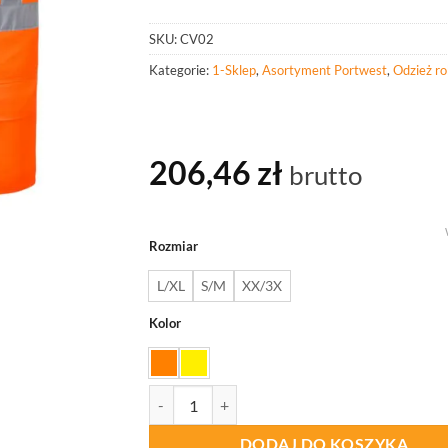
SKU:
CV02
Kategorie:
1-Sklep
,
Asortyment Portwest
,
Odzież r
206,46
zł
brutto
Rozmiar
L/XL
S/M
XX/3X
Kolor
ilość PORTWEST CV02 Kamizelka chłodząca os
DODAJ DO KOSZYKA