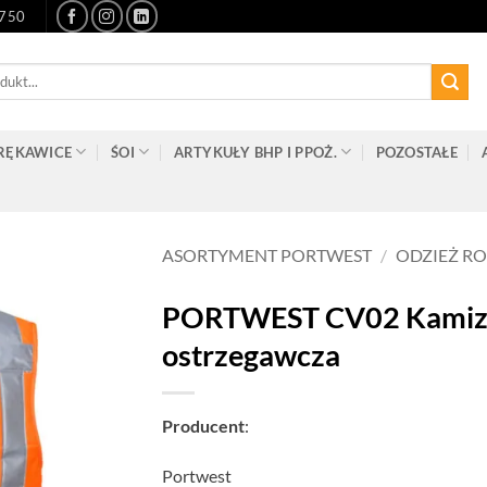
-750
RĘKAWICE
ŚOI
ARTYKUŁY BHP I PPOŻ.
POZOSTAŁE
ASORTYMENT PORTWEST
/
ODZIEŻ R
PORTWEST CV02 Kamize
ostrzegawcza
Producent
:
Portwest