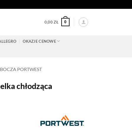
0
0,00
ZŁ
ALLEGRO
OKAZJE CENOWE
OBOCZA PORTWEST
lka chłodząca