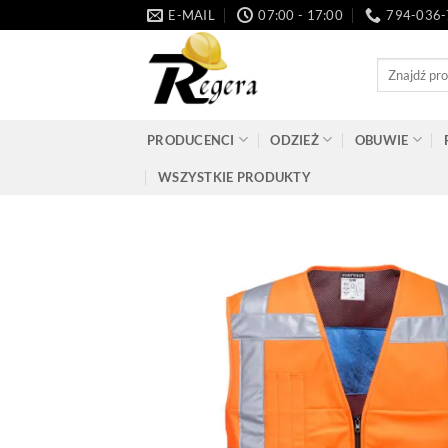
Przeskocz
E-MAIL
07:00 - 17:00
794-036
do
treści
Szukaj:
PRODUCENCI
ODZIEŻ
OBUWIE
WSZYSTKIE PRODUKTY