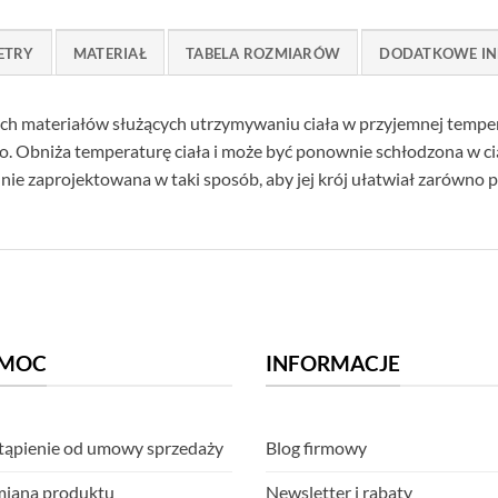
ETRY
MATERIAŁ
TABELA ROZMIARÓW
DODATKOWE IN
ch materiałów służących utrzymywaniu ciała w przyjemnej temper
. Obniża temperaturę ciała i może być ponownie schłodzona w ci
e zaprojektowana w taki sposób, aby jej krój ułatwiał zarówno prac
MOC
INFORMACJE
ąpienie od umowy sprzedaży
Blog firmowy
iana produktu
Newsletter i rabaty