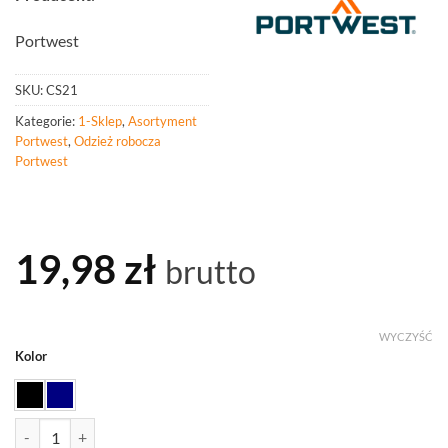
Portwest
SKU:
CS21
Kategorie:
1-Sklep
,
Asortyment
Portwest
,
Odzież robocza
Portwest
19,98
zł
brutto
WYCZYŚĆ
Kolor
ilość PORTWEST CS21 Kołnierz na szyję