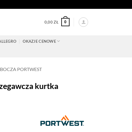
0
0,00
ZŁ
ALLEGRO
OKAZJE CENOWE
OBOCZA PORTWEST
egawcza kurtka