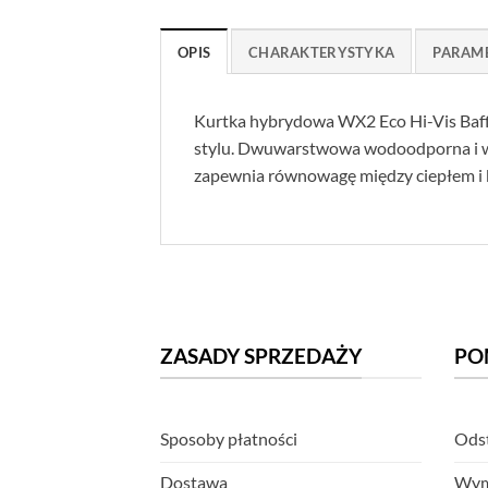
OPIS
CHARAKTERYSTYKA
PARAM
Kurtka hybrydowa WX2 Eco Hi-Vis Baff
stylu. Dwuwarstwowa wodoodporna i wi
zapewnia równowagę między ciepłem i
ZASADY SPRZEDAŻY
PO
Sposoby płatności
Odst
Dostawa
Wym