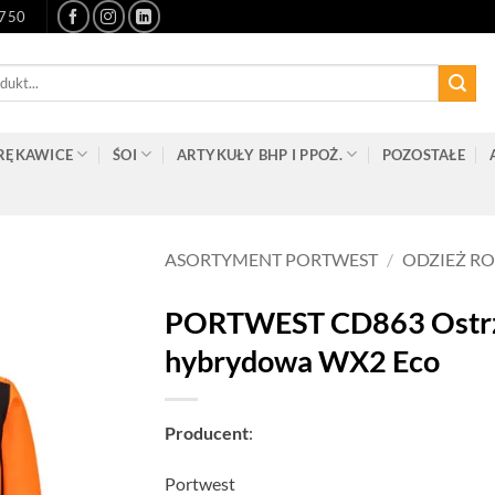
-750
RĘKAWICE
ŚOI
ARTYKUŁY BHP I PPOŻ.
POZOSTAŁE
ASORTYMENT PORTWEST
/
ODZIEŻ R
PORTWEST CD863 Ostrz
hybrydowa WX2 Eco
Producent
:
Portwest