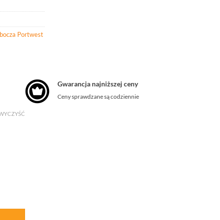
obocza Portwest
Gwarancja najniższej ceny
Ceny sprawdzane są codziennie
WYCZYŚĆ
 hybrydowa WX2 Eco