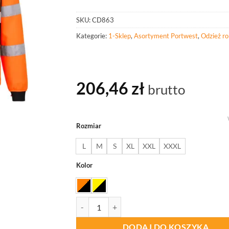
SKU:
CD863
Kategorie:
1-Sklep
,
Asortyment Portwest
,
Odzież r
206,46
zł
brutto
Rozmiar
L
M
S
XL
XXL
XXXL
Kolor
ilość PORTWEST CD863 Ostrzegawcza kurtka
DODAJ DO KOSZYKA