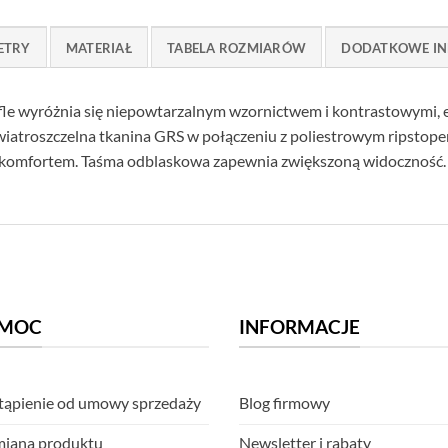
ETRY
MATERIAŁ
TABELA ROZMIARÓW
DODATKOWE IN
le wyróżnia się niepowtarzalnym wzornictwem i kontrastowymi,
atroszczelna tkanina GRS w połączeniu z poliestrowym ripstopem
 komfortem. Taśma odblaskowa zapewnia zwiększoną widoczność.
MOC
INFORMACJE
ąpienie od umowy sprzedaży
Blog firmowy
iana produktu
Newsletter i rabaty