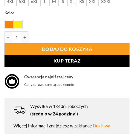
4XL
5XL
6XL
L
M
S
XL
XS
XXL
XXXL
Kolor
ilość PORTWEST C496 Kamizelka ostrzegawcza siatkowa EXECUTI
DODAJ DO KOSZYKA
KUP TERAZ
Gwarancja najniższej ceny
Ceny sprawdzane są codziennie
Wysyłka w 1-3 dni roboczych
(średnio w 24 godziny!)
Więcej informacji znajdziesz w zakładce
Dostawa