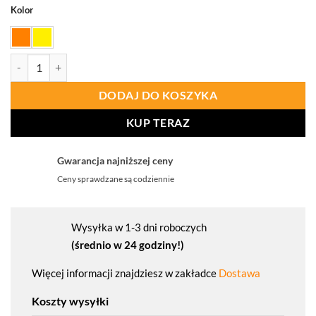
Kolor
ilość PORTWEST C394 Ostrzegawczy T-shirt z panelami z siatki
DODAJ DO KOSZYKA
KUP TERAZ
Gwarancja najniższej ceny
Ceny sprawdzane są codziennie
Wysyłka w 1-3 dni roboczych
(średnio w 24 godziny!)
Więcej informacji znajdziesz w zakładce
Dostawa
Koszty wysyłki