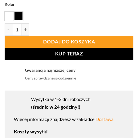
Kolor
ilość PORTWEST C195 T-shirt szefa kuchni z bawełny MeshAir
DODAJ DO KOSZYKA
KUP TERAZ
Gwarancja najniższej ceny
Ceny sprawdzane są codziennie
Wysyłka w 1-3 dni roboczych
(średnio w 24 godziny!)
Więcej informacji znajdziesz w zakładce
Dostawa
Koszty wysyłki