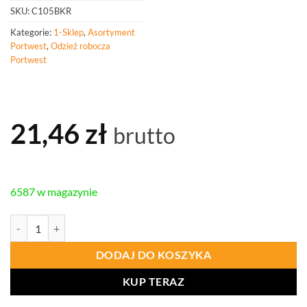
SKU:
C105BKR
Kategorie:
1-Sklep
,
Asortyment
Portwest
,
Odzież robocza
Portwest
21,46
zł
brutto
6587 w magazynie
ilość PORTWEST C105 Elastyczny pasek roboczy
DODAJ DO KOSZYKA
KUP TERAZ