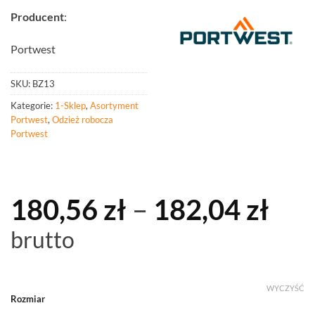
Producent
:
Portwest
SKU:
BZ13
Kategorie:
1-Sklep
,
Asortyment
Portwest
,
Odzież robocza
Portwest
Zak
180,56
zł
–
182,04
zł
cen
brutto
od
180
WYCZYŚĆ
Rozmiar