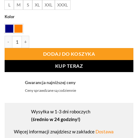
do
L
M
S
XL
XXL
XXXL
182
Kolor
ilość PORTWEST BZ13 Bluza trudnopalna Bizweld Iona
DODAJ DO KOSZYKA
KUP TERAZ
Gwarancja najniższej ceny
Ceny sprawdzane są codziennie
Wysyłka w 1-3 dni roboczych
(średnio w 24 godziny!)
Więcej informacji znajdziesz w zakładce
Dostawa