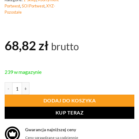
Portwest
,
ŚOI Portwest
,
XYZ-
Pozostałe
68,82
zł
brutto
239 w magazynie
ilość PORTWEST B967 Torba na liny
DODAJ DO KOSZYKA
KUP TERAZ
Gwarancja najniższej ceny
Ceny sprawdzane są codziennie