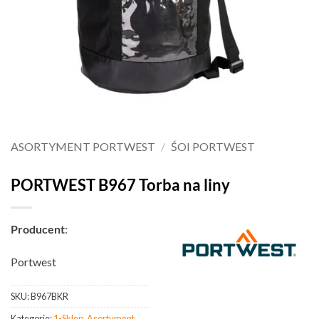
ASORTYMENT PORTWEST
/
ŚOI PORTWEST
PORTWEST B967 Torba na liny
Producent
:
Portwest
SKU:
B967BKR
Kategorie:
1-Sklep
,
Asortyment