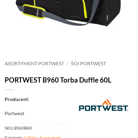
ASORTYMENT PORTWEST
/
ŚOI PORTWEST
PORTWEST B960 Torba Duffle 60L
Producent
:
Portwest
SKU:
B960BKR
Kategorie:
1-Sklep
,
Asortyment