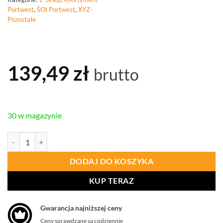
Portwest
,
ŚOI Portwest
,
XYZ-
Pozostałe
139,49
zł
brutto
30 w magazynie
ilość PORTWEST B960 Torba Duffle 60L
DODAJ DO KOSZYKA
KUP TERAZ
Gwarancja najniższej ceny
Ceny sprawdzane są codziennie