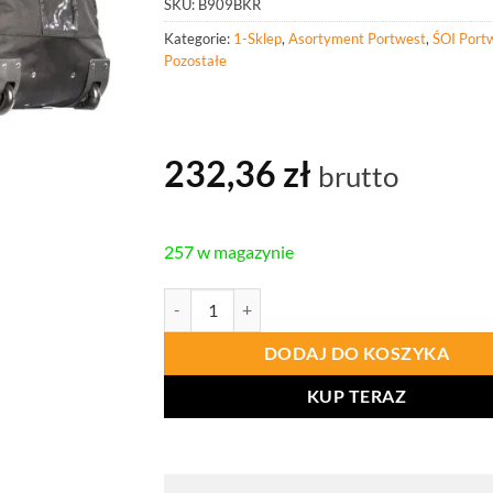
SKU:
B909BKR
Kategorie:
1-Sklep
,
Asortyment Portwest
,
ŚOI Port
Pozostałe
232,36
zł
brutto
257 w magazynie
ilość PORTWEST B909 Torba podróżna na kółk
DODAJ DO KOSZYKA
KUP TERAZ