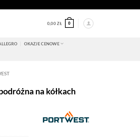
0
0,00
ZŁ
ALLEGRO
OKAZJE CENOWE
WEST
odróżna na kółkach