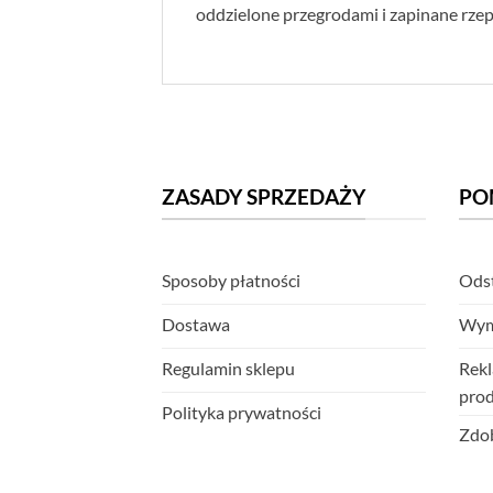
oddzielone przegrodami i zapinane rze
ZASADY SPRZEDAŻY
PO
Sposoby płatności
Odst
Dostawa
Wym
Regulamin sklepu
Rekl
pro
Polityka prywatności
Zdob