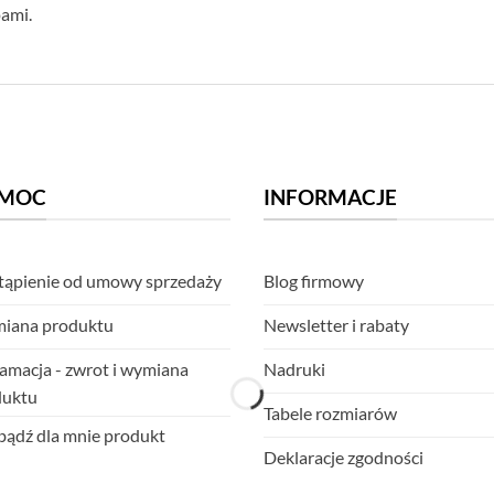
pami.
MOC
INFORMACJE
ąpienie od umowy sprzedaży
Blog firmowy
iana produktu
Newsletter i rabaty
amacja - zwrot i wymiana
Nadruki
duktu
Tabele rozmiarów
ądź dla mnie produkt
Deklaracje zgodności