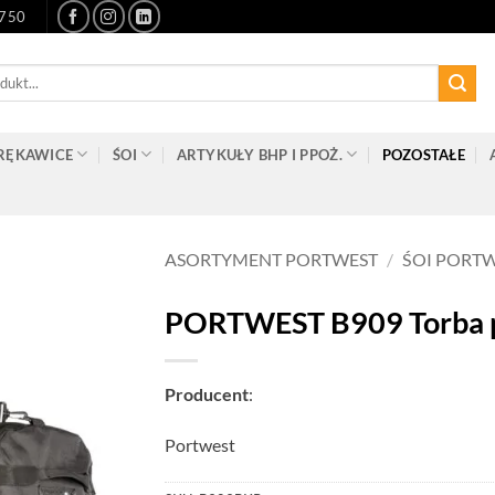
-750
RĘKAWICE
ŚOI
ARTYKUŁY BHP I PPOŻ.
POZOSTAŁE
ASORTYMENT PORTWEST
/
ŚOI PORT
PORTWEST B909 Torba p
Producent
:
Portwest